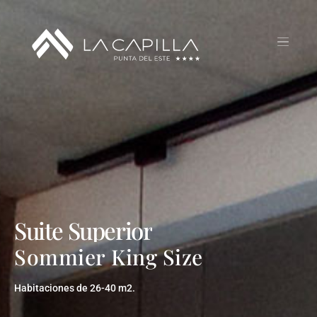
Suite
Superior
Sommier
King
Size
Habitaciones
de
26-40
m2.