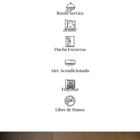
Room Service
26 mts²
Ducha Escocesa
Aire Acondicionado
Frigobar
Libre de Humo